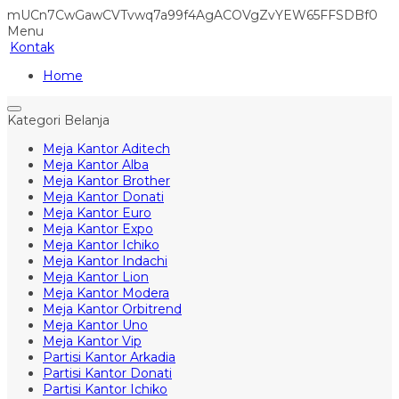
mUCn7CwGawCVTvwq7a99f4AgACOVgZvYEW65FFSDBf0
Menu
Kontak
Home
Kategori Belanja
Meja Kantor Aditech
Meja Kantor Alba
Meja Kantor Brother
Meja Kantor Donati
Meja Kantor Euro
Meja Kantor Expo
Meja Kantor Ichiko
Meja Kantor Indachi
Meja Kantor Lion
Meja Kantor Modera
Meja Kantor Orbitrend
Meja Kantor Uno
Meja Kantor Vip
Partisi Kantor Arkadia
Partisi Kantor Donati
Partisi Kantor Ichiko