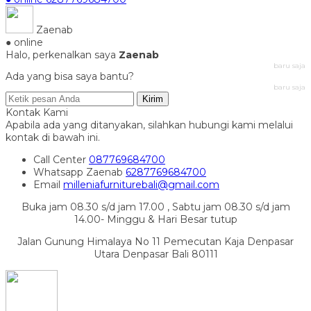
Zaenab
● online
Halo, perkenalkan saya
Zaenab
baru saja
Ada yang bisa saya bantu?
baru saja
Kirim
Kontak Kami
Apabila ada yang ditanyakan, silahkan hubungi kami melalui
kontak di bawah ini.
Call Center
087769684700
Whatsapp
Zaenab
6287769684700
Email
milleniafurniturebali@gmail.com
Buka jam 08.30 s/d jam 17.00 , Sabtu jam 08.30 s/d jam
14.00- Minggu & Hari Besar tutup
Jalan Gunung Himalaya No 11 Pemecutan Kaja Denpasar
Utara Denpasar Bali 80111