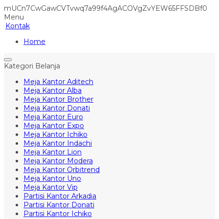
mUCn7CwGawCVTvwq7a99f4AgACOVgZvYEW65FFSDBf0
Menu
Kontak
Home
Kategori Belanja
Meja Kantor Aditech
Meja Kantor Alba
Meja Kantor Brother
Meja Kantor Donati
Meja Kantor Euro
Meja Kantor Expo
Meja Kantor Ichiko
Meja Kantor Indachi
Meja Kantor Lion
Meja Kantor Modera
Meja Kantor Orbitrend
Meja Kantor Uno
Meja Kantor Vip
Partisi Kantor Arkadia
Partisi Kantor Donati
Partisi Kantor Ichiko