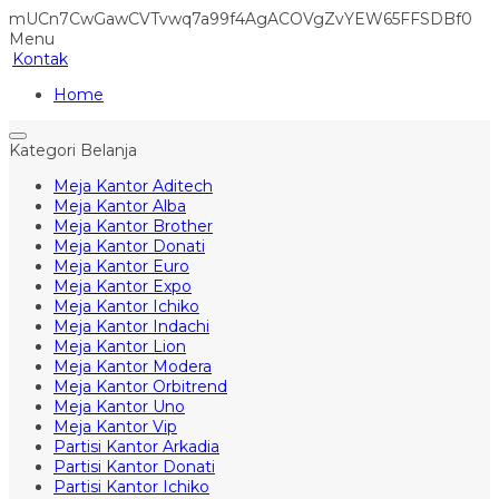
mUCn7CwGawCVTvwq7a99f4AgACOVgZvYEW65FFSDBf0
Menu
Kontak
Home
Kategori Belanja
Meja Kantor Aditech
Meja Kantor Alba
Meja Kantor Brother
Meja Kantor Donati
Meja Kantor Euro
Meja Kantor Expo
Meja Kantor Ichiko
Meja Kantor Indachi
Meja Kantor Lion
Meja Kantor Modera
Meja Kantor Orbitrend
Meja Kantor Uno
Meja Kantor Vip
Partisi Kantor Arkadia
Partisi Kantor Donati
Partisi Kantor Ichiko