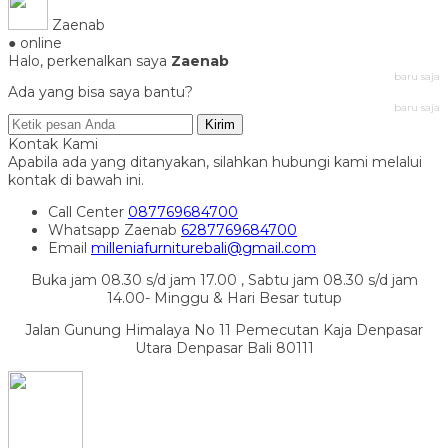
Zaenab
● online
Halo, perkenalkan saya
Zaenab
baru saja
Ada yang bisa saya bantu?
baru saja
Kirim
Kontak Kami
Apabila ada yang ditanyakan, silahkan hubungi kami melalui
kontak di bawah ini.
Call Center
087769684700
Whatsapp
Zaenab
6287769684700
Email
milleniafurniturebali@gmail.com
Buka jam 08.30 s/d jam 17.00 , Sabtu jam 08.30 s/d jam
14.00- Minggu & Hari Besar tutup
Jalan Gunung Himalaya No 11 Pemecutan Kaja Denpasar
Utara Denpasar Bali 80111