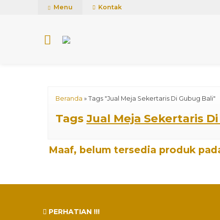
mUCn7CwGawCVTvwq7a99f4AgACOVgZvYEW65FFSDBf0
Menu
Kontak
Beranda
»
Tags "Jual Meja Sekertaris Di Gubug Bali"
Tags
Jual Meja Sekertaris D
Maaf, belum tersedia produk pada
PERHATIAN !!!