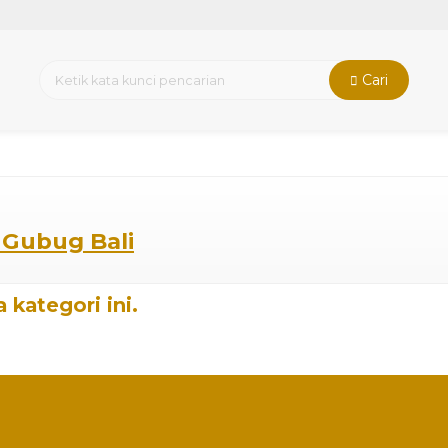
Cari
i Gubug Bali
 kategori ini.