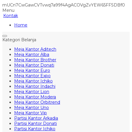
mUCn7CwGawCVTvwq7a99f4AgACOVgZvYEW65FFSDBf0
Menu
Kontak
Home
Kategori Belanja
Meja Kantor Aditech
Meja Kantor Alba
Meja Kantor Brother
Meja Kantor Donati
Meja Kantor Euro
Meja Kantor Expo
Meja Kantor Ichiko
Meja Kantor Indachi
Meja Kantor Lion
Meja Kantor Modera
Meja Kantor Orbitrend
Meja Kantor Uno
Meja Kantor Vip
Partisi Kantor Arkadia
Partisi Kantor Donati
Partisi Kantor Ichiko