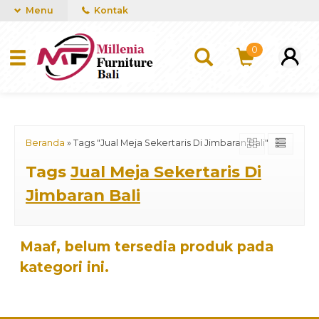
mUCn7CwGawCVTvwq7a99f4AgACOVgZvYEW65FFSDBf0
Menu
Kontak
0
Beranda
»
Tags "Jual Meja Sekertaris Di Jimbaran Bali"
Tags
Jual Meja Sekertaris Di
Jimbaran Bali
Maaf, belum tersedia produk pada
kategori ini.