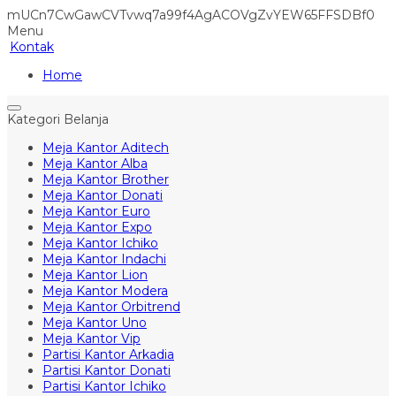
mUCn7CwGawCVTvwq7a99f4AgACOVgZvYEW65FFSDBf0
Menu
Kontak
Home
Kategori Belanja
Meja Kantor Aditech
Meja Kantor Alba
Meja Kantor Brother
Meja Kantor Donati
Meja Kantor Euro
Meja Kantor Expo
Meja Kantor Ichiko
Meja Kantor Indachi
Meja Kantor Lion
Meja Kantor Modera
Meja Kantor Orbitrend
Meja Kantor Uno
Meja Kantor Vip
Partisi Kantor Arkadia
Partisi Kantor Donati
Partisi Kantor Ichiko