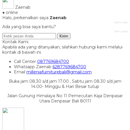
Zaenab
● online
Halo, perkenalkan saya
Zaenab
baru saja
Ada yang bisa saya bantu?
baru saja
Kirim
Kontak Kami
Apabila ada yang ditanyakan, silahkan hubungi kami melalui
kontak di bawah ini.
Call Center
087769684700
Whatsapp
Zaenab
6287769684700
Email
milleniafurniturebali@gmail.com
Buka jam 08.30 s/d jam 17.00 , Sabtu jam 08.30 s/d jam
14.00- Minggu & Hari Besar tutup
Jalan Gunung Himalaya No 11 Pemecutan Kaja Denpasar
Utara Denpasar Bali 80111