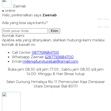
Zaenab
● online
Halo, perkenalkan saya
Zaenab
baru saja
Ada yang bisa saya bantu?
baru saja
Kirim
Kontak Kami
Apabila ada yang ditanyakan, silahkan hubungi kami melalui
kontak di bawah ini.
Call Center
087769684700
Whatsapp
Zaenab
6287769684700
Email
milleniafurniturebali@gmail.com
Buka jam 08.30 s/d jam 17.00 , Sabtu jam 08.30 s/d jam
14.00- Minggu & Hari Besar tutup
Jalan Gunung Himalaya No 11 Pemecutan Kaja Denpasar
Utara Denpasar Bali 80111