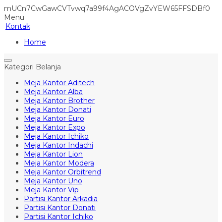
mUCn7CwGawCVTvwq7a99f4AgACOVgZvYEW65FFSDBf0
Menu
Kontak
Home
Kategori Belanja
Meja Kantor Aditech
Meja Kantor Alba
Meja Kantor Brother
Meja Kantor Donati
Meja Kantor Euro
Meja Kantor Expo
Meja Kantor Ichiko
Meja Kantor Indachi
Meja Kantor Lion
Meja Kantor Modera
Meja Kantor Orbitrend
Meja Kantor Uno
Meja Kantor Vip
Partisi Kantor Arkadia
Partisi Kantor Donati
Partisi Kantor Ichiko