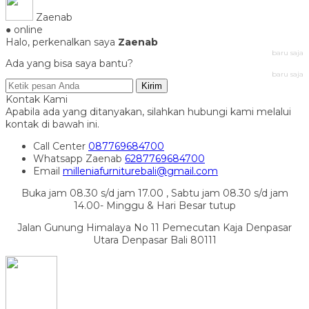
Zaenab
● online
Halo, perkenalkan saya
Zaenab
baru saja
Ada yang bisa saya bantu?
baru saja
Kirim
Kontak Kami
Apabila ada yang ditanyakan, silahkan hubungi kami melalui
kontak di bawah ini.
Call Center
087769684700
Whatsapp
Zaenab
6287769684700
Email
milleniafurniturebali@gmail.com
Buka jam 08.30 s/d jam 17.00 , Sabtu jam 08.30 s/d jam
14.00- Minggu & Hari Besar tutup
Jalan Gunung Himalaya No 11 Pemecutan Kaja Denpasar
Utara Denpasar Bali 80111