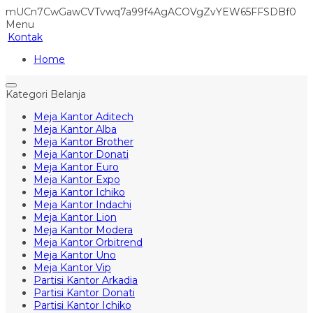
mUCn7CwGawCVTvwq7a99f4AgACOVgZvYEW65FFSDBf0
Menu
Kontak
Home
Kategori Belanja
Meja Kantor Aditech
Meja Kantor Alba
Meja Kantor Brother
Meja Kantor Donati
Meja Kantor Euro
Meja Kantor Expo
Meja Kantor Ichiko
Meja Kantor Indachi
Meja Kantor Lion
Meja Kantor Modera
Meja Kantor Orbitrend
Meja Kantor Uno
Meja Kantor Vip
Partisi Kantor Arkadia
Partisi Kantor Donati
Partisi Kantor Ichiko