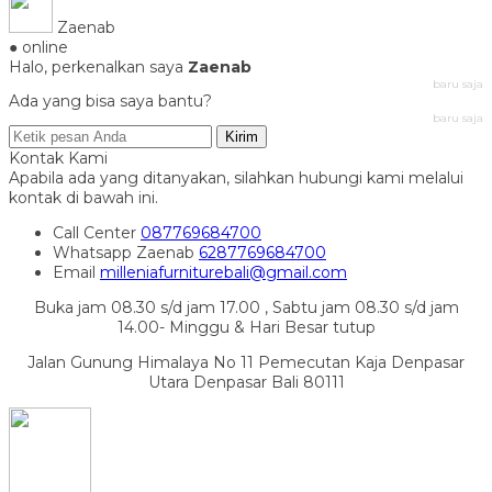
Zaenab
● online
Halo, perkenalkan saya
Zaenab
baru saja
Ada yang bisa saya bantu?
baru saja
Kirim
Kontak Kami
Apabila ada yang ditanyakan, silahkan hubungi kami melalui
kontak di bawah ini.
Call Center
087769684700
Whatsapp
Zaenab
6287769684700
Email
milleniafurniturebali@gmail.com
Buka jam 08.30 s/d jam 17.00 , Sabtu jam 08.30 s/d jam
14.00- Minggu & Hari Besar tutup
Jalan Gunung Himalaya No 11 Pemecutan Kaja Denpasar
Utara Denpasar Bali 80111