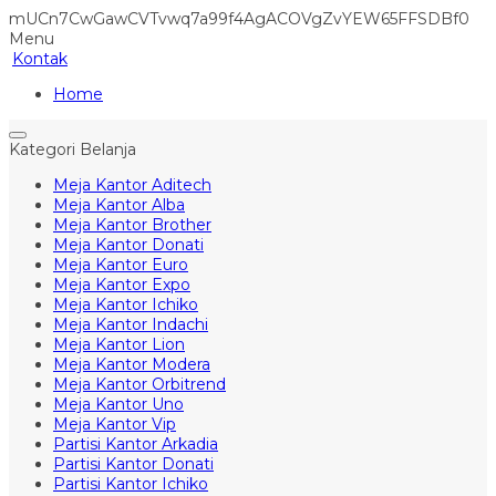
mUCn7CwGawCVTvwq7a99f4AgACOVgZvYEW65FFSDBf0
Menu
Kontak
Home
Kategori Belanja
Meja Kantor Aditech
Meja Kantor Alba
Meja Kantor Brother
Meja Kantor Donati
Meja Kantor Euro
Meja Kantor Expo
Meja Kantor Ichiko
Meja Kantor Indachi
Meja Kantor Lion
Meja Kantor Modera
Meja Kantor Orbitrend
Meja Kantor Uno
Meja Kantor Vip
Partisi Kantor Arkadia
Partisi Kantor Donati
Partisi Kantor Ichiko