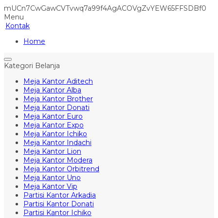
mUCn7CwGawCVTvwq7a99f4AgACOVgZvYEW65FFSDBf0
Menu
Kontak
Home
Kategori Belanja
Meja Kantor Aditech
Meja Kantor Alba
Meja Kantor Brother
Meja Kantor Donati
Meja Kantor Euro
Meja Kantor Expo
Meja Kantor Ichiko
Meja Kantor Indachi
Meja Kantor Lion
Meja Kantor Modera
Meja Kantor Orbitrend
Meja Kantor Uno
Meja Kantor Vip
Partisi Kantor Arkadia
Partisi Kantor Donati
Partisi Kantor Ichiko