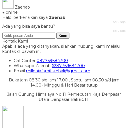
Zaenab
● online
Halo, perkenalkan saya
Zaenab
baru saja
Ada yang bisa saya bantu?
baru saja
Kirim
Kontak Kami
Apabila ada yang ditanyakan, silahkan hubungi kami melalui
kontak di bawah ini.
Call Center
087769684700
Whatsapp
Zaenab
6287769684700
Email
milleniafurniturebali@gmail.com
Buka jam 08.30 s/d jam 17.00 , Sabtu jam 08.30 s/d jam
14.00- Minggu & Hari Besar tutup
Jalan Gunung Himalaya No 11 Pemecutan Kaja Denpasar
Utara Denpasar Bali 80111