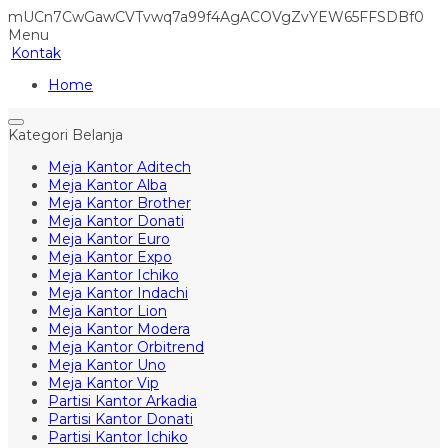
mUCn7CwGawCVTvwq7a99f4AgACOVgZvYEW65FFSDBf0
Menu
Kontak
Home
Kategori Belanja
Meja Kantor Aditech
Meja Kantor Alba
Meja Kantor Brother
Meja Kantor Donati
Meja Kantor Euro
Meja Kantor Expo
Meja Kantor Ichiko
Meja Kantor Indachi
Meja Kantor Lion
Meja Kantor Modera
Meja Kantor Orbitrend
Meja Kantor Uno
Meja Kantor Vip
Partisi Kantor Arkadia
Partisi Kantor Donati
Partisi Kantor Ichiko