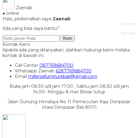
Zaenab
● online
Halo, perkenalkan saya
Zaenab
baru saja
Ada yang bisa saya bantu?
baru saja
Kirim
Kontak Kami
Apabila ada yang ditanyakan, silahkan hubungi kami melalui
kontak di bawah ini.
Call Center
087769684700
Whatsapp
Zaenab
6287769684700
Email
milleniafurniturebali@gmail.com
Buka jam 08.30 s/d jam 17.00 , Sabtu jam 08.30 s/d jam
14.00- Minggu & Hari Besar tutup
Jalan Gunung Himalaya No 11 Pemecutan Kaja Denpasar
Utara Denpasar Bali 80111