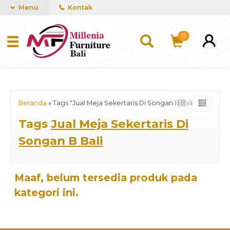
mUCn7CwGawCVTvwq7a99f4AgACOVgZvYEW65FFSDBf0
Menu
Kontak
0
Beranda
»
Tags "Jual Meja Sekertaris Di Songan B Bali"
Tags
Jual Meja Sekertaris Di
Songan B Bali
Maaf, belum tersedia produk pada
kategori ini.