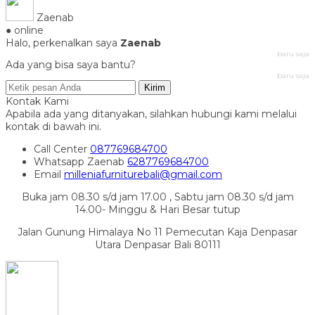
Zaenab
● online
Halo, perkenalkan saya
Zaenab
baru saja
Ada yang bisa saya bantu?
baru saja
Kirim
Kontak Kami
Apabila ada yang ditanyakan, silahkan hubungi kami melalui
kontak di bawah ini.
Call Center
087769684700
Whatsapp
Zaenab
6287769684700
Email
milleniafurniturebali@gmail.com
Buka jam 08.30 s/d jam 17.00 , Sabtu jam 08.30 s/d jam
14.00- Minggu & Hari Besar tutup
Jalan Gunung Himalaya No 11 Pemecutan Kaja Denpasar
Utara Denpasar Bali 80111