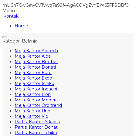
mUCn7CwGawCVTvwq7a99f4AgACOVgZvYEW65FFSDBf0
Menu
Kontak
Home
Kategori Belanja
Meja Kantor Aditech
Meja Kantor Alba
Meja Kantor Brother
Meja Kantor Donati
Meja Kantor Euro
Meja Kantor Expo
Meja Kantor Ichiko
Meja Kantor Indachi
Meja Kantor Lion
Meja Kantor Modera
Meja Kantor Orbitrend
Meja Kantor Uno
Meja Kantor Vip
Partisi Kantor Arkadia
Partisi Kantor Donati
Partisi Kantor Ichiko