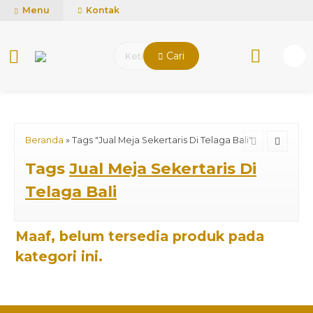
mUCn7CwGawCVTvwq7a99f4AgACOVgZvYEW65FFSDBf0
Menu
Kontak
Cari
Beranda
»
Tags "Jual Meja Sekertaris Di Telaga Bali"
Tags
Jual Meja Sekertaris Di
Telaga Bali
Maaf, belum tersedia produk pada
kategori ini.