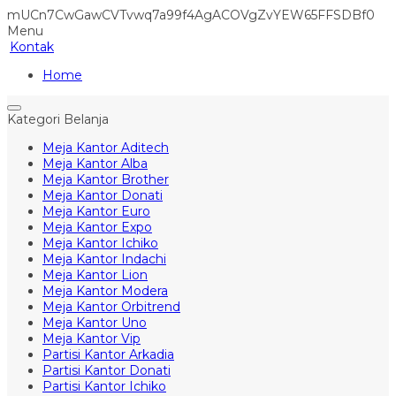
mUCn7CwGawCVTvwq7a99f4AgACOVgZvYEW65FFSDBf0
Menu
Kontak
Home
Kategori Belanja
Meja Kantor Aditech
Meja Kantor Alba
Meja Kantor Brother
Meja Kantor Donati
Meja Kantor Euro
Meja Kantor Expo
Meja Kantor Ichiko
Meja Kantor Indachi
Meja Kantor Lion
Meja Kantor Modera
Meja Kantor Orbitrend
Meja Kantor Uno
Meja Kantor Vip
Partisi Kantor Arkadia
Partisi Kantor Donati
Partisi Kantor Ichiko