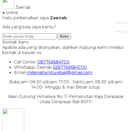
Zaenab
● online
Halo, perkenalkan saya
Zaenab
baru saja
Ada yang bisa saya bantu?
baru saja
Kirim
Kontak Kami
Apabila ada yang ditanyakan, silahkan hubungi kami melalui
kontak di bawah ini.
Call Center
087769684700
Whatsapp
Zaenab
6287769684700
Email
milleniafurniturebali@gmail.com
Buka jam 08.30 s/d jam 17.00 , Sabtu jam 08.30 s/d jam
14.00- Minggu & Hari Besar tutup
Jalan Gunung Himalaya No 11 Pemecutan Kaja Denpasar
Utara Denpasar Bali 80111