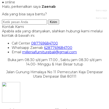
● online
Halo, perkenalkan saya
Zaenab
baru saja
Ada yang bisa saya bantu?
baru saja
Kirim
Kontak Kami
Apabila ada yang ditanyakan, silahkan hubungi kami melalui
kontak di bawah ini.
Call Center
087769684700
Whatsapp
Zaenab
6287769684700
Email
milleniafurniturebali@gmail.com
Buka jam 08.30 s/d jam 17.00 , Sabtu jam 08.30 s/d jam
14.00- Minggu & Hari Besar tutup
Jalan Gunung Himalaya No 11 Pemecutan Kaja Denpasar
Utara Denpasar Bali 80111