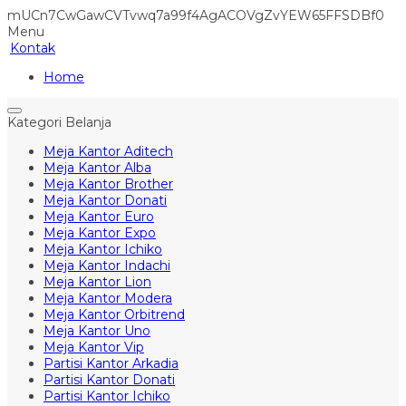
mUCn7CwGawCVTvwq7a99f4AgACOVgZvYEW65FFSDBf0
Menu
Kontak
Home
Kategori Belanja
Meja Kantor Aditech
Meja Kantor Alba
Meja Kantor Brother
Meja Kantor Donati
Meja Kantor Euro
Meja Kantor Expo
Meja Kantor Ichiko
Meja Kantor Indachi
Meja Kantor Lion
Meja Kantor Modera
Meja Kantor Orbitrend
Meja Kantor Uno
Meja Kantor Vip
Partisi Kantor Arkadia
Partisi Kantor Donati
Partisi Kantor Ichiko