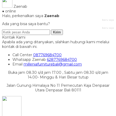
Zaenab
● online
Halo, perkenalkan saya
Zaenab
baru saja
Ada yang bisa saya bantu?
baru saja
Kirim
Kontak Kami
Apabila ada yang ditanyakan, silahkan hubungi kami melalui
kontak di bawah ini.
Call Center
087769684700
Whatsapp
Zaenab
6287769684700
Email
milleniafurniturebali@gmail.com
Buka jam 08.30 s/d jam 17.00 , Sabtu jam 08.30 s/d jam
14.00- Minggu & Hari Besar tutup
Jalan Gunung Himalaya No 11 Pemecutan Kaja Denpasar
Utara Denpasar Bali 80111