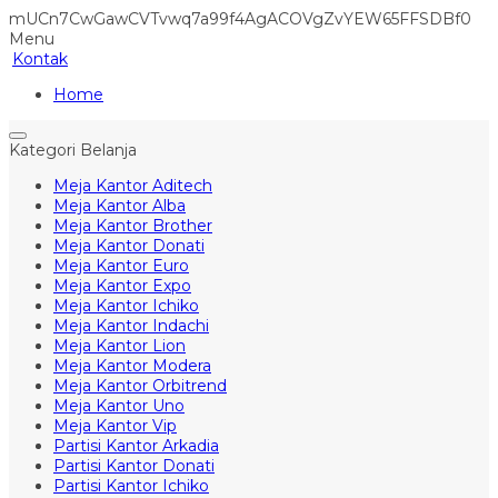
mUCn7CwGawCVTvwq7a99f4AgACOVgZvYEW65FFSDBf0
Menu
Kontak
Home
Kategori Belanja
Meja Kantor Aditech
Meja Kantor Alba
Meja Kantor Brother
Meja Kantor Donati
Meja Kantor Euro
Meja Kantor Expo
Meja Kantor Ichiko
Meja Kantor Indachi
Meja Kantor Lion
Meja Kantor Modera
Meja Kantor Orbitrend
Meja Kantor Uno
Meja Kantor Vip
Partisi Kantor Arkadia
Partisi Kantor Donati
Partisi Kantor Ichiko