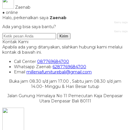
Zaenab
● online
Halo, perkenalkan saya
Zaenab
baru saja
Ada yang bisa saya bantu?
baru saja
Kirim
Kontak Kami
Apabila ada yang ditanyakan, silahkan hubungi kami melalui
kontak di bawah ini.
Call Center
087769684700
Whatsapp
Zaenab
6287769684700
Email
milleniafurniturebali@gmail.com
Buka jam 08.30 s/d jam 17.00 , Sabtu jam 08.30 s/d jam
14.00- Minggu & Hari Besar tutup
Jalan Gunung Himalaya No 11 Pemecutan Kaja Denpasar
Utara Denpasar Bali 80111