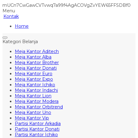
mUCn7CwGawCVTvwq7a99f4AgACOVgZvYEW65FFSDBf0
Menu
Kontak
Home
Kategori Belanja
Meja Kantor Aditech
Meja Kantor Alba
Meja Kantor Brother
Meja Kantor Donati
Meja Kantor Euro
Meja Kantor Expo
Meja Kantor Ichiko
Meja Kantor Indachi
Meja Kantor Lion
Meja Kantor Modera
Meja Kantor Orbitrend
Meja Kantor Uno
Meja Kantor Vip
Partisi Kantor Arkadia
Partisi Kantor Donati
Partisi Kantor Ichiko