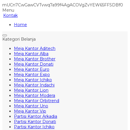
mUCn7CwGawCVTvwq7a99f4AgACOVgZvYEW65FFSDBf0
Menu
Kontak
Home
Kategori Belanja
Meja Kantor Aditech
Meja Kantor Alba
Meja Kantor Brother
Meja Kantor Donati
Meja Kantor Euro
Meja Kantor Expo
Meja Kantor Ichiko
Meja Kantor Indachi
Meja Kantor Lion
Meja Kantor Modera
Meja Kantor Orbitrend
Meja Kantor Uno
Meja Kantor Vip
Partisi Kantor Arkadia
Partisi Kantor Donati
Partisi Kantor Ichiko