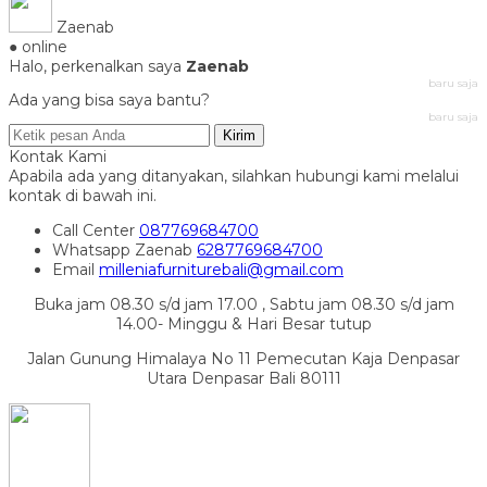
Zaenab
● online
Halo, perkenalkan saya
Zaenab
baru saja
Ada yang bisa saya bantu?
baru saja
Kirim
Kontak Kami
Apabila ada yang ditanyakan, silahkan hubungi kami melalui
kontak di bawah ini.
Call Center
087769684700
Whatsapp
Zaenab
6287769684700
Email
milleniafurniturebali@gmail.com
Buka jam 08.30 s/d jam 17.00 , Sabtu jam 08.30 s/d jam
14.00- Minggu & Hari Besar tutup
Jalan Gunung Himalaya No 11 Pemecutan Kaja Denpasar
Utara Denpasar Bali 80111