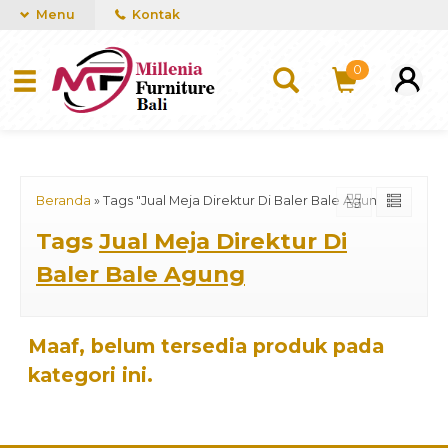
mUCn7CwGawCVTvwq7a99f4AgACOVgZvYEW65FFSDBf0
Menu
Kontak
0
Beranda
»
Tags "Jual Meja Direktur Di Baler Bale Agung"
Tags
Jual Meja Direktur Di
Baler Bale Agung
Maaf, belum tersedia produk pada
kategori ini.