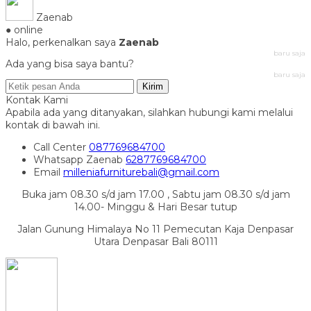
Zaenab
● online
Halo, perkenalkan saya
Zaenab
baru saja
Ada yang bisa saya bantu?
baru saja
Kirim
Kontak Kami
Apabila ada yang ditanyakan, silahkan hubungi kami melalui
kontak di bawah ini.
Call Center
087769684700
Whatsapp
Zaenab
6287769684700
Email
milleniafurniturebali@gmail.com
Buka jam 08.30 s/d jam 17.00 , Sabtu jam 08.30 s/d jam
14.00- Minggu & Hari Besar tutup
Jalan Gunung Himalaya No 11 Pemecutan Kaja Denpasar
Utara Denpasar Bali 80111