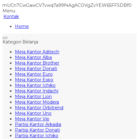
mUCn7CwGawCVTvwq7a99f4AgACOVgZvYEW65FFSDBf0
Menu
Kontak
Home
Kategori Belanja
Meja Kantor Aditech
Meja Kantor Alba
Meja Kantor Brother
Meja Kantor Donati
Meja Kantor Euro
Meja Kantor Expo
Meja Kantor Ichiko
Meja Kantor Indachi
Meja Kantor Lion
Meja Kantor Modera
Meja Kantor Orbitrend
Meja Kantor Uno
Meja Kantor Vip
Partisi Kantor Arkadia
Partisi Kantor Donati
Partisi Kantor Ichiko