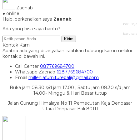
Zaenab
● online
Halo, perkenalkan saya
Zaenab
baru saja
Ada yang bisa saya bantu?
baru saja
Kirim
Kontak Kami
Apabila ada yang ditanyakan, silahkan hubungi kami melalui
kontak di bawah ini.
Call Center
087769684700
Whatsapp
Zaenab
6287769684700
Email
milleniafurniturebali@gmail.com
Buka jam 08.30 s/d jam 17.00 , Sabtu jam 08.30 s/d jam
14.00- Minggu & Hari Besar tutup
Jalan Gunung Himalaya No 11 Pemecutan Kaja Denpasar
Utara Denpasar Bali 80111