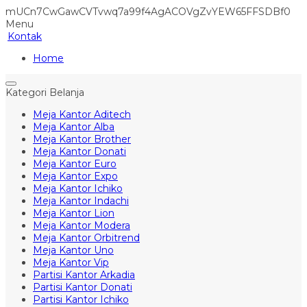
mUCn7CwGawCVTvwq7a99f4AgACOVgZvYEW65FFSDBf0
Menu
Kontak
Home
Kategori Belanja
Meja Kantor Aditech
Meja Kantor Alba
Meja Kantor Brother
Meja Kantor Donati
Meja Kantor Euro
Meja Kantor Expo
Meja Kantor Ichiko
Meja Kantor Indachi
Meja Kantor Lion
Meja Kantor Modera
Meja Kantor Orbitrend
Meja Kantor Uno
Meja Kantor Vip
Partisi Kantor Arkadia
Partisi Kantor Donati
Partisi Kantor Ichiko