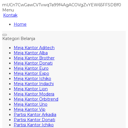
mUCn7CwGawCVTvwq7a99f4AgACOVgZvYEW65FFSDBf0
Menu
Kontak
Home
Kategori Belanja
Meja Kantor Aditech
Meja Kantor Alba
Meja Kantor Brother
Meja Kantor Donati
Meja Kantor Euro
Meja Kantor Expo
Meja Kantor Ichiko
Meja Kantor Indachi
Meja Kantor Lion
Meja Kantor Modera
Meja Kantor Orbitrend
Meja Kantor Uno
Meja Kantor Vip
Partisi Kantor Arkadia
Partisi Kantor Donati
Partisi Kantor Ichiko