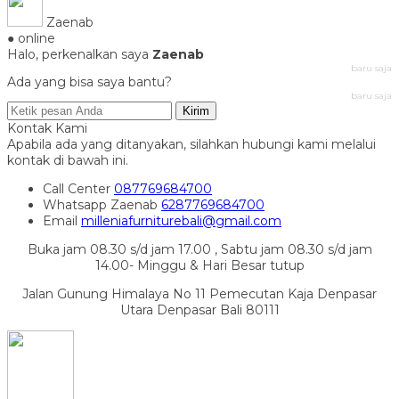
Zaenab
● online
Halo, perkenalkan saya
Zaenab
baru saja
Ada yang bisa saya bantu?
baru saja
Kirim
Kontak Kami
Apabila ada yang ditanyakan, silahkan hubungi kami melalui
kontak di bawah ini.
Call Center
087769684700
Whatsapp
Zaenab
6287769684700
Email
milleniafurniturebali@gmail.com
Buka jam 08.30 s/d jam 17.00 , Sabtu jam 08.30 s/d jam
14.00- Minggu & Hari Besar tutup
Jalan Gunung Himalaya No 11 Pemecutan Kaja Denpasar
Utara Denpasar Bali 80111