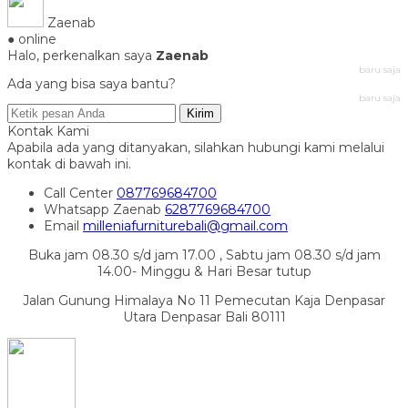
Zaenab
● online
Halo, perkenalkan saya
Zaenab
baru saja
Ada yang bisa saya bantu?
baru saja
Kirim
Kontak Kami
Apabila ada yang ditanyakan, silahkan hubungi kami melalui
kontak di bawah ini.
Call Center
087769684700
Whatsapp
Zaenab
6287769684700
Email
milleniafurniturebali@gmail.com
Buka jam 08.30 s/d jam 17.00 , Sabtu jam 08.30 s/d jam
14.00- Minggu & Hari Besar tutup
Jalan Gunung Himalaya No 11 Pemecutan Kaja Denpasar
Utara Denpasar Bali 80111