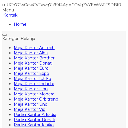
mUCn7CwGawCVTvwq7a99f4AgACOVgZvYEW65FFSDBf0
Menu
Kontak
Home
Kategori Belanja
Meja Kantor Aditech
Meja Kantor Alba
Meja Kantor Brother
Meja Kantor Donati
Meja Kantor Euro
Meja Kantor Expo
Meja Kantor Ichiko
Meja Kantor Indachi
Meja Kantor Lion
Meja Kantor Modera
Meja Kantor Orbitrend
Meja Kantor Uno
Meja Kantor Vip
Partisi Kantor Arkadia
Partisi Kantor Donati
Partisi Kantor Ichiko