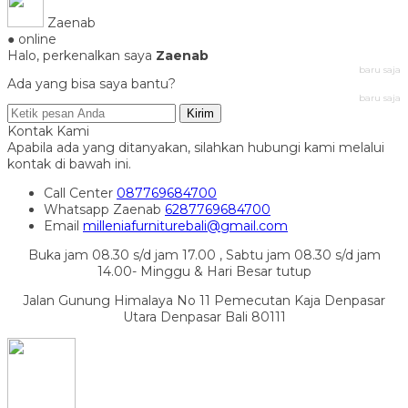
Zaenab
● online
Halo, perkenalkan saya
Zaenab
baru saja
Ada yang bisa saya bantu?
baru saja
Kirim
Kontak Kami
Apabila ada yang ditanyakan, silahkan hubungi kami melalui
kontak di bawah ini.
Call Center
087769684700
Whatsapp
Zaenab
6287769684700
Email
milleniafurniturebali@gmail.com
Buka jam 08.30 s/d jam 17.00 , Sabtu jam 08.30 s/d jam
14.00- Minggu & Hari Besar tutup
Jalan Gunung Himalaya No 11 Pemecutan Kaja Denpasar
Utara Denpasar Bali 80111