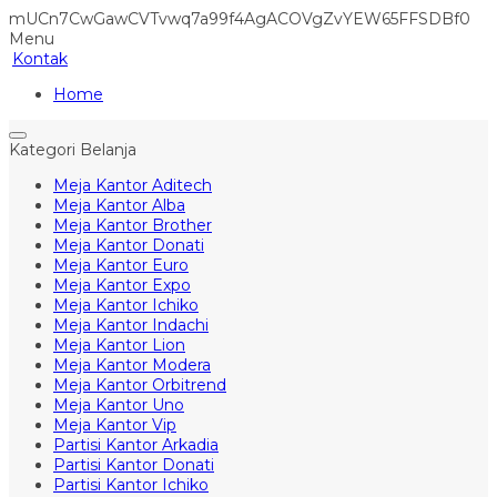
mUCn7CwGawCVTvwq7a99f4AgACOVgZvYEW65FFSDBf0
Menu
Kontak
Home
Kategori Belanja
Meja Kantor Aditech
Meja Kantor Alba
Meja Kantor Brother
Meja Kantor Donati
Meja Kantor Euro
Meja Kantor Expo
Meja Kantor Ichiko
Meja Kantor Indachi
Meja Kantor Lion
Meja Kantor Modera
Meja Kantor Orbitrend
Meja Kantor Uno
Meja Kantor Vip
Partisi Kantor Arkadia
Partisi Kantor Donati
Partisi Kantor Ichiko