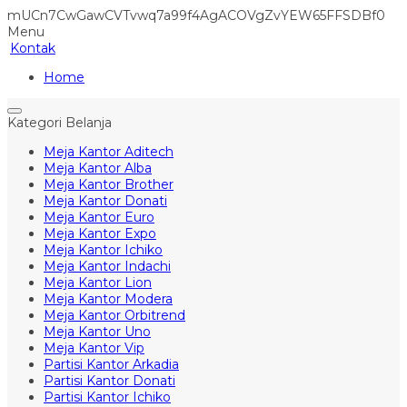
mUCn7CwGawCVTvwq7a99f4AgACOVgZvYEW65FFSDBf0
Menu
Kontak
Home
Kategori Belanja
Meja Kantor Aditech
Meja Kantor Alba
Meja Kantor Brother
Meja Kantor Donati
Meja Kantor Euro
Meja Kantor Expo
Meja Kantor Ichiko
Meja Kantor Indachi
Meja Kantor Lion
Meja Kantor Modera
Meja Kantor Orbitrend
Meja Kantor Uno
Meja Kantor Vip
Partisi Kantor Arkadia
Partisi Kantor Donati
Partisi Kantor Ichiko