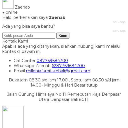
Zaenab
● online
Halo, perkenalkan saya
Zaenab
baru saja
Ada yang bisa saya bantu?
baru saja
Kirim
Kontak Kami
Apabila ada yang ditanyakan, silahkan hubungi kami melalui
kontak di bawah ini.
Call Center
087769684700
Whatsapp
Zaenab
6287769684700
Email
milleniafurniturebali@gmail.com
Buka jam 08.30 s/d jam 17.00 , Sabtu jam 08.30 s/d jam
14.00- Minggu & Hari Besar tutup
Jalan Gunung Himalaya No 11 Pemecutan Kaja Denpasar
Utara Denpasar Bali 80111