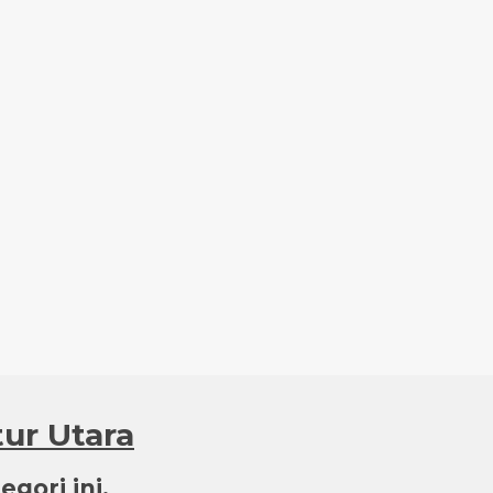
tur Utara
gori ini.