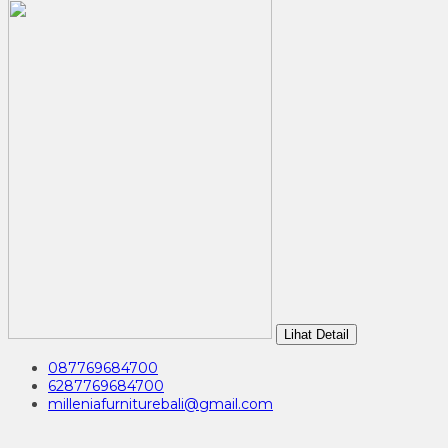
Lihat Detail
087769684700
6287769684700
milleniafurniturebali@gmail.com