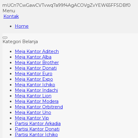
mUCn7CwGawCVTvwq7a99f4AgACOVgZvYEW65FFSDBf0
Menu
Kontak
Home
Kategori Belanja
Meja Kantor Aditech
Meja Kantor Alba
Meja Kantor Brother
Meja Kantor Donati
Meja Kantor Euro
Meja Kantor Expo
Meja Kantor Ichiko
Meja Kantor Indachi
Meja Kantor Lion
Meja Kantor Modera
Meja Kantor Orbitrend
Meja Kantor Uno
Meja Kantor Vip
Partisi Kantor Arkadia
Partisi Kantor Donati
Partisi Kantor Ichiko