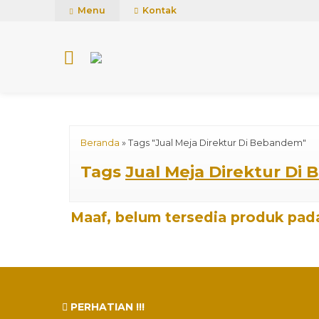
mUCn7CwGawCVTvwq7a99f4AgACOVgZvYEW65FFSDBf0
Menu
Kontak
Beranda
»
Tags "Jual Meja Direktur Di Bebandem"
Tags
Jual Meja Direktur Di
Maaf, belum tersedia produk pada
PERHATIAN !!!