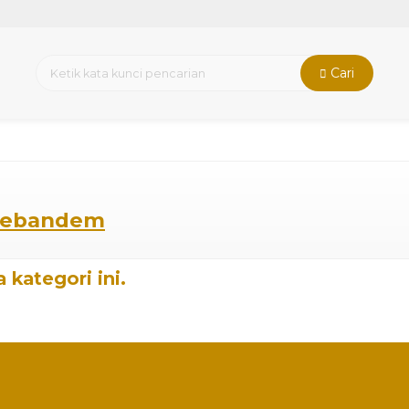
Cari
 Bebandem
 kategori ini.