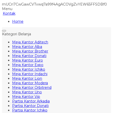
mUCn7CwGawCVTvwq7a99f4AgACOVgZvYEW65FFSDBf0
Menu
Kontak
Home
Kategori Belanja
Meja Kantor Aditech
Meja Kantor Alba
Meja Kantor Brother
Meja Kantor Donati
Meja Kantor Euro
Meja Kantor Expo
Meja Kantor Ichiko
Meja Kantor Indachi
Meja Kantor Lion
Meja Kantor Modera
Meja Kantor Orbitrend
Meja Kantor Uno
Meja Kantor Vip
Partisi Kantor Arkadia
Partisi Kantor Donati
Partisi Kantor Ichiko