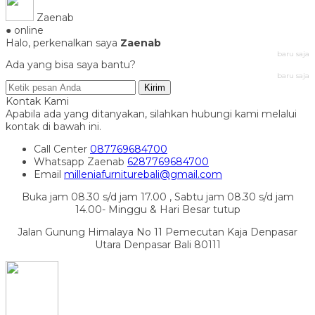
Zaenab
● online
Halo, perkenalkan saya
Zaenab
baru saja
Ada yang bisa saya bantu?
baru saja
Kirim
Kontak Kami
Apabila ada yang ditanyakan, silahkan hubungi kami melalui
kontak di bawah ini.
Call Center
087769684700
Whatsapp
Zaenab
6287769684700
Email
milleniafurniturebali@gmail.com
Buka jam 08.30 s/d jam 17.00 , Sabtu jam 08.30 s/d jam
14.00- Minggu & Hari Besar tutup
Jalan Gunung Himalaya No 11 Pemecutan Kaja Denpasar
Utara Denpasar Bali 80111