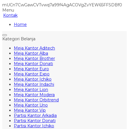
mUCn7CwGawCVTvwq7a99f4AgACOVgZvYEW65FFSDBf0
Menu
Kontak
Home
Kategori Belanja
Meja Kantor Aditech
Meja Kantor Alba
Meja Kantor Brother
Meja Kantor Donati
Meja Kantor Euro
Meja Kantor Expo
Meja Kantor Ichiko
Meja Kantor Indachi
Meja Kantor Lion
Meja Kantor Modera
Meja Kantor Orbitrend
Meja Kantor Uno
Meja Kantor Vip
Partisi Kantor Arkadia
Partisi Kantor Donati
Partisi Kantor Ichiko