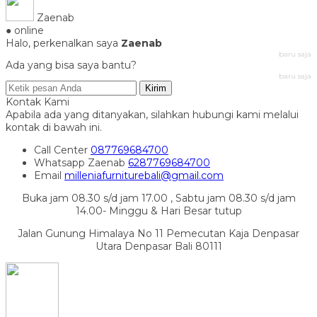
Zaenab
● online
Halo, perkenalkan saya
Zaenab
baru saja
Ada yang bisa saya bantu?
baru saja
Kirim
Kontak Kami
Apabila ada yang ditanyakan, silahkan hubungi kami melalui
kontak di bawah ini.
Call Center
087769684700
Whatsapp
Zaenab
6287769684700
Email
milleniafurniturebali@gmail.com
Buka jam 08.30 s/d jam 17.00 , Sabtu jam 08.30 s/d jam
14.00- Minggu & Hari Besar tutup
Jalan Gunung Himalaya No 11 Pemecutan Kaja Denpasar
Utara Denpasar Bali 80111