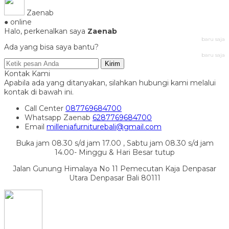
Zaenab
● online
Halo, perkenalkan saya
Zaenab
baru saja
Ada yang bisa saya bantu?
baru saja
Kirim
Kontak Kami
Apabila ada yang ditanyakan, silahkan hubungi kami melalui
kontak di bawah ini.
Call Center
087769684700
Whatsapp
Zaenab
6287769684700
Email
milleniafurniturebali@gmail.com
Buka jam 08.30 s/d jam 17.00 , Sabtu jam 08.30 s/d jam
14.00- Minggu & Hari Besar tutup
Jalan Gunung Himalaya No 11 Pemecutan Kaja Denpasar
Utara Denpasar Bali 80111