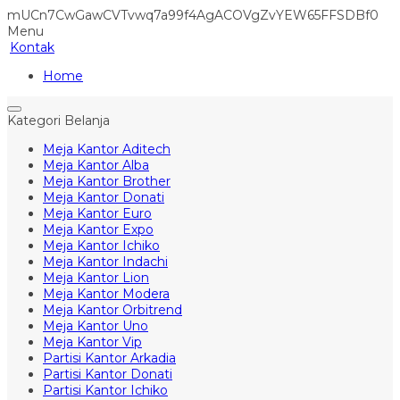
mUCn7CwGawCVTvwq7a99f4AgACOVgZvYEW65FFSDBf0
Menu
Kontak
Home
Kategori Belanja
Meja Kantor Aditech
Meja Kantor Alba
Meja Kantor Brother
Meja Kantor Donati
Meja Kantor Euro
Meja Kantor Expo
Meja Kantor Ichiko
Meja Kantor Indachi
Meja Kantor Lion
Meja Kantor Modera
Meja Kantor Orbitrend
Meja Kantor Uno
Meja Kantor Vip
Partisi Kantor Arkadia
Partisi Kantor Donati
Partisi Kantor Ichiko