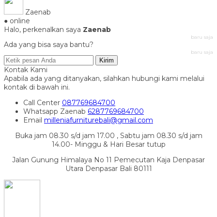
Zaenab
● online
Halo, perkenalkan saya
Zaenab
baru saja
Ada yang bisa saya bantu?
baru saja
Kirim
Kontak Kami
Apabila ada yang ditanyakan, silahkan hubungi kami melalui
kontak di bawah ini.
Call Center
087769684700
Whatsapp
Zaenab
6287769684700
Email
milleniafurniturebali@gmail.com
Buka jam 08.30 s/d jam 17.00 , Sabtu jam 08.30 s/d jam
14.00- Minggu & Hari Besar tutup
Jalan Gunung Himalaya No 11 Pemecutan Kaja Denpasar
Utara Denpasar Bali 80111