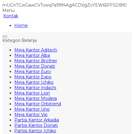
mUCn7CwGawCVTvwq7a99f4AgACOVgZvYEW65FFSDBf0
Menu
Kontak
Home
Kategori Belanja
Meja Kantor Aditech
Meja Kantor Alba
Meja Kantor Brother
Meja Kantor Donati
Meja Kantor Euro
Meja Kantor Expo
Meja Kantor Ichiko
Meja Kantor Indachi
Meja Kantor Lion
Meja Kantor Modera
Meja Kantor Orbitrend
Meja Kantor Uno
Meja Kantor Vip
Partisi Kantor Arkadia
Partisi Kantor Donati
Partisi Kantor Ichiko