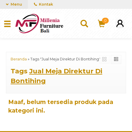
mUCn7CwGawCVTvwq7a99f4AgACOVgZvYEW65FFSDBf0
Menu
Kontak
0
Beranda
»
Tags "Jual Meja Direktur Di Bontihing"
Tags
Jual Meja Direktur Di
Bontihing
Maaf, belum tersedia produk pada
kategori ini.