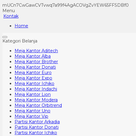
mUCn7CwGawCVTvwq7a99f4AgACOVgZvYEW65FFSDBf0
Menu
Kontak
Home
Kategori Belanja
Meja Kantor Aditech
Meja Kantor Alba
Meja Kantor Brother
Meja Kantor Donati
Meja Kantor Euro
Meja Kantor Expo
Meja Kantor Ichiko
Meja Kantor Indachi
Meja Kantor Lion
Meja Kantor Modera
Meja Kantor Orbitrend
Meja Kantor Uno
Meja Kantor Vip
Partisi Kantor Arkadia
Partisi Kantor Donati
Partisi Kantor Ichiko