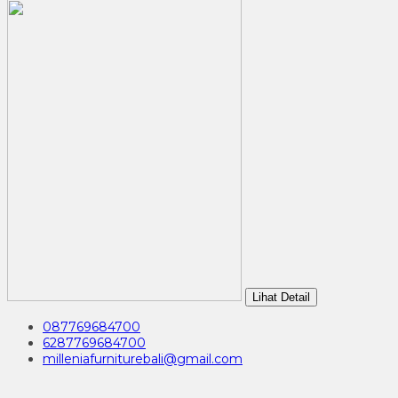
Lihat Detail
087769684700
6287769684700
milleniafurniturebali@gmail.com