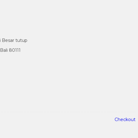
i Besar tutup
ali 80111
Checkout