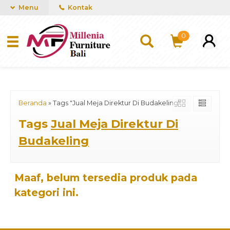
mUCn7CwGawCVTvwq7a99f4AgACOVgZvYEW65FFSDBf0
Menu
Kontak
0
Beranda
»
Tags "Jual Meja Direktur Di Budakeling"
Tags
Jual Meja Direktur Di
Budakeling
Maaf, belum tersedia produk pada
kategori ini.