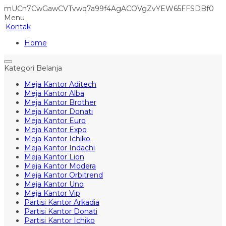
mUCn7CwGawCVTvwq7a99f4AgACOVgZvYEW65FFSDBf0
Menu
Kontak
Home
Kategori Belanja
Meja Kantor Aditech
Meja Kantor Alba
Meja Kantor Brother
Meja Kantor Donati
Meja Kantor Euro
Meja Kantor Expo
Meja Kantor Ichiko
Meja Kantor Indachi
Meja Kantor Lion
Meja Kantor Modera
Meja Kantor Orbitrend
Meja Kantor Uno
Meja Kantor Vip
Partisi Kantor Arkadia
Partisi Kantor Donati
Partisi Kantor Ichiko