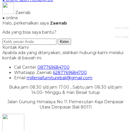
Zaenab
● online
Halo, perkenalkan saya
Zaenab
baru saja
Ada yang bisa saya bantu?
baru saja
Kirim
Kontak Kami
Apabila ada yang ditanyakan, silahkan hubungi kami melalui
kontak di bawah ini.
Call Center
087769684700
Whatsapp
Zaenab
6287769684700
Email
milleniafurniturebali@gmail.com
Buka jam 08.30 s/d jam 17.00 , Sabtu jam 08.30 s/d jam
14.00- Minggu & Hari Besar tutup
Jalan Gunung Himalaya No 11 Pemecutan Kaja Denpasar
Utara Denpasar Bali 80111