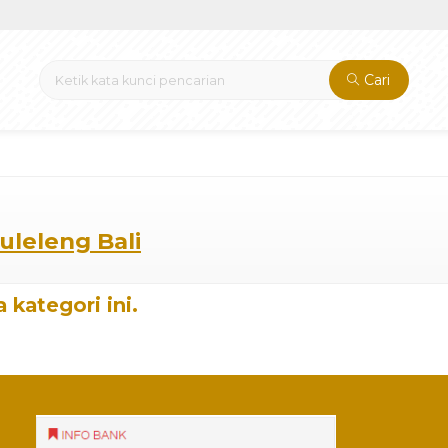
Cari
uleleng Bali
 kategori ini.