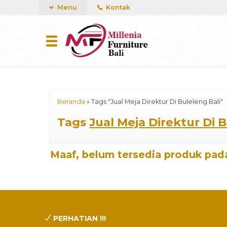
mUCn7CwGawCVTvwq7a99f4AgACOVgZvYEW65FFSDBf0
Menu
Kontak
Beranda
»
Tags "Jual Meja Direktur Di Buleleng Bali"
Tags
Jual Meja Direktur Di B
Maaf, belum tersedia produk pada
PERHATIAN !!!