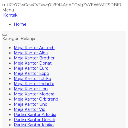
mUCn7CwGawCVTvwq7a99f4AgACOVgZvYEW65FFSDBf0
Menu
Kontak
Home
Kategori Belanja
Meja Kantor Aditech
Meja Kantor Alba
Meja Kantor Brother
Meja Kantor Donati
Meja Kantor Euro
Meja Kantor Expo
Meja Kantor Ichiko
Meja Kantor Indachi
Meja Kantor Lion
Meja Kantor Modera
Meja Kantor Orbitrend
Meja Kantor Uno
Meja Kantor Vip
Partisi Kantor Arkadia
Partisi Kantor Donati
Partisi Kantor Ichiko