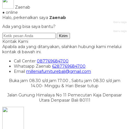
Zaenab
● online
Halo, perkenalkan saya
Zaenab
baru saja
Ada yang bisa saya bantu?
baru saja
Kirim
Kontak Kami
Apabila ada yang ditanyakan, silahkan hubungi kami melalui
kontak di bawah ini.
Call Center
087769684700
Whatsapp
Zaenab
6287769684700
Email
milleniafurniturebali@gmail.com
Buka jam 08.30 s/d jam 17.00 , Sabtu jam 08.30 s/d jam
14.00- Minggu & Hari Besar tutup
Jalan Gunung Himalaya No 11 Pemecutan Kaja Denpasar
Utara Denpasar Bali 80111