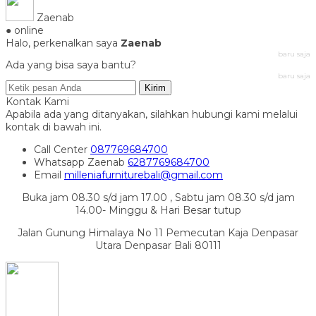
Zaenab
● online
Halo, perkenalkan saya
Zaenab
baru saja
Ada yang bisa saya bantu?
baru saja
Kirim
Kontak Kami
Apabila ada yang ditanyakan, silahkan hubungi kami melalui
kontak di bawah ini.
Call Center
087769684700
Whatsapp
Zaenab
6287769684700
Email
milleniafurniturebali@gmail.com
Buka jam 08.30 s/d jam 17.00 , Sabtu jam 08.30 s/d jam
14.00- Minggu & Hari Besar tutup
Jalan Gunung Himalaya No 11 Pemecutan Kaja Denpasar
Utara Denpasar Bali 80111