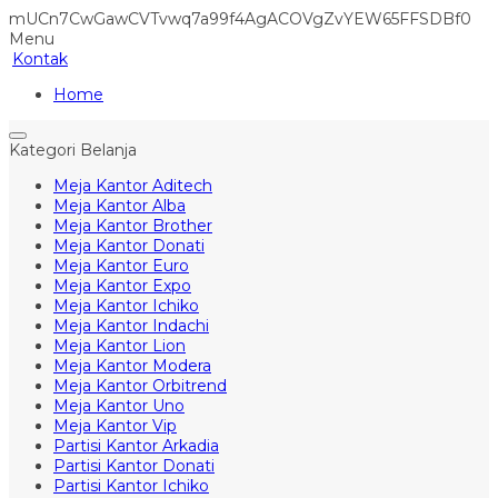
mUCn7CwGawCVTvwq7a99f4AgACOVgZvYEW65FFSDBf0
Menu
Kontak
Home
Kategori Belanja
Meja Kantor Aditech
Meja Kantor Alba
Meja Kantor Brother
Meja Kantor Donati
Meja Kantor Euro
Meja Kantor Expo
Meja Kantor Ichiko
Meja Kantor Indachi
Meja Kantor Lion
Meja Kantor Modera
Meja Kantor Orbitrend
Meja Kantor Uno
Meja Kantor Vip
Partisi Kantor Arkadia
Partisi Kantor Donati
Partisi Kantor Ichiko