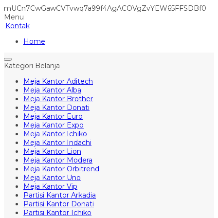
mUCn7CwGawCVTvwq7a99f4AgACOVgZvYEW65FFSDBf0
Menu
Kontak
Home
Kategori Belanja
Meja Kantor Aditech
Meja Kantor Alba
Meja Kantor Brother
Meja Kantor Donati
Meja Kantor Euro
Meja Kantor Expo
Meja Kantor Ichiko
Meja Kantor Indachi
Meja Kantor Lion
Meja Kantor Modera
Meja Kantor Orbitrend
Meja Kantor Uno
Meja Kantor Vip
Partisi Kantor Arkadia
Partisi Kantor Donati
Partisi Kantor Ichiko