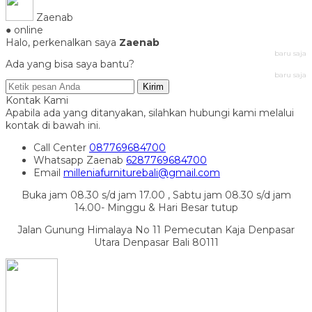
Zaenab
● online
Halo, perkenalkan saya
Zaenab
baru saja
Ada yang bisa saya bantu?
baru saja
Kirim
Kontak Kami
Apabila ada yang ditanyakan, silahkan hubungi kami melalui
kontak di bawah ini.
Call Center
087769684700
Whatsapp
Zaenab
6287769684700
Email
milleniafurniturebali@gmail.com
Buka jam 08.30 s/d jam 17.00 , Sabtu jam 08.30 s/d jam
14.00- Minggu & Hari Besar tutup
Jalan Gunung Himalaya No 11 Pemecutan Kaja Denpasar
Utara Denpasar Bali 80111