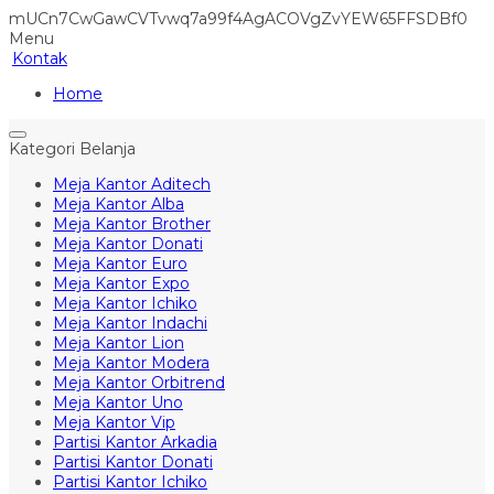
mUCn7CwGawCVTvwq7a99f4AgACOVgZvYEW65FFSDBf0
Menu
Kontak
Home
Kategori Belanja
Meja Kantor Aditech
Meja Kantor Alba
Meja Kantor Brother
Meja Kantor Donati
Meja Kantor Euro
Meja Kantor Expo
Meja Kantor Ichiko
Meja Kantor Indachi
Meja Kantor Lion
Meja Kantor Modera
Meja Kantor Orbitrend
Meja Kantor Uno
Meja Kantor Vip
Partisi Kantor Arkadia
Partisi Kantor Donati
Partisi Kantor Ichiko