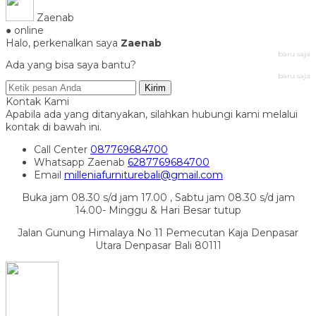
Zaenab
● online
Halo, perkenalkan saya
Zaenab
baru saja
Ada yang bisa saya bantu?
baru saja
Kirim
Kontak Kami
Apabila ada yang ditanyakan, silahkan hubungi kami melalui
kontak di bawah ini.
Call Center
087769684700
Whatsapp
Zaenab
6287769684700
Email
milleniafurniturebali@gmail.com
Buka jam 08.30 s/d jam 17.00 , Sabtu jam 08.30 s/d jam
14.00- Minggu & Hari Besar tutup
Jalan Gunung Himalaya No 11 Pemecutan Kaja Denpasar
Utara Denpasar Bali 80111