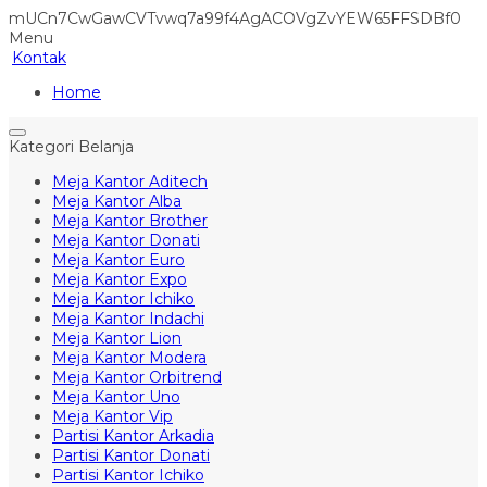
mUCn7CwGawCVTvwq7a99f4AgACOVgZvYEW65FFSDBf0
Menu
Kontak
Home
Kategori Belanja
Meja Kantor Aditech
Meja Kantor Alba
Meja Kantor Brother
Meja Kantor Donati
Meja Kantor Euro
Meja Kantor Expo
Meja Kantor Ichiko
Meja Kantor Indachi
Meja Kantor Lion
Meja Kantor Modera
Meja Kantor Orbitrend
Meja Kantor Uno
Meja Kantor Vip
Partisi Kantor Arkadia
Partisi Kantor Donati
Partisi Kantor Ichiko