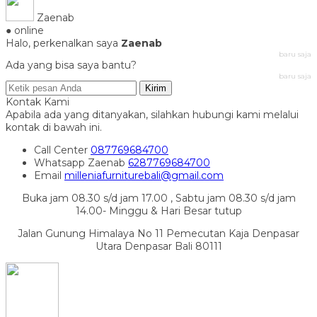
Zaenab
● online
Halo, perkenalkan saya
Zaenab
baru saja
Ada yang bisa saya bantu?
baru saja
Kirim
Kontak Kami
Apabila ada yang ditanyakan, silahkan hubungi kami melalui
kontak di bawah ini.
Call Center
087769684700
Whatsapp
Zaenab
6287769684700
Email
milleniafurniturebali@gmail.com
Buka jam 08.30 s/d jam 17.00 , Sabtu jam 08.30 s/d jam
14.00- Minggu & Hari Besar tutup
Jalan Gunung Himalaya No 11 Pemecutan Kaja Denpasar
Utara Denpasar Bali 80111