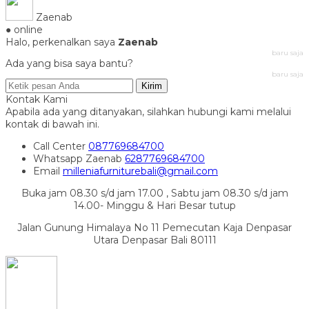
Zaenab
● online
Halo, perkenalkan saya
Zaenab
baru saja
Ada yang bisa saya bantu?
baru saja
Kirim
Kontak Kami
Apabila ada yang ditanyakan, silahkan hubungi kami melalui
kontak di bawah ini.
Call Center
087769684700
Whatsapp
Zaenab
6287769684700
Email
milleniafurniturebali@gmail.com
Buka jam 08.30 s/d jam 17.00 , Sabtu jam 08.30 s/d jam
14.00- Minggu & Hari Besar tutup
Jalan Gunung Himalaya No 11 Pemecutan Kaja Denpasar
Utara Denpasar Bali 80111