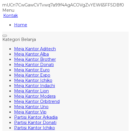
mUCn7CwGawCVTvwq7a99f4AgACOVgZvYEW65FFSDBf0
Menu
Kontak
Home
Kategori Belanja
Meja Kantor Aditech
Meja Kantor Alba
Meja Kantor Brother
Meja Kantor Donati
Meja Kantor Euro
Meja Kantor Expo
Meja Kantor Ichiko
Meja Kantor Indachi
Meja Kantor Lion
Meja Kantor Modera
Meja Kantor Orbitrend
Meja Kantor Uno
Meja Kantor Vip
Partisi Kantor Arkadia
Partisi Kantor Donati
Partisi Kantor Ichiko