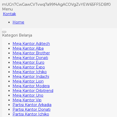
mUCn7CwGawCVTvwq7a99f4AgACOVgZvYEW65FFSDBf0
Menu
Kontak
Home
Kategori Belanja
Meja Kantor Aditech
Meja Kantor Alba
Meja Kantor Brother
Meja Kantor Donati
Meja Kantor Euro
Meja Kantor Expo
Meja Kantor Ichiko
Meja Kantor Indachi
Meja Kantor Lion
Meja Kantor Modera
Meja Kantor Orbitrend
Meja Kantor Uno
Meja Kantor Vip
Partisi Kantor Arkadia
Partisi Kantor Donati
Partisi Kantor Ichiko