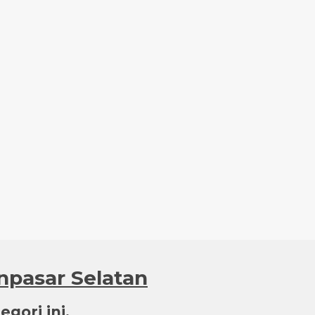
npasar Selatan
gori ini.