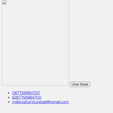
Lihat Detail
087769684700
6287769684700
milleniafurniturebali@gmail.com