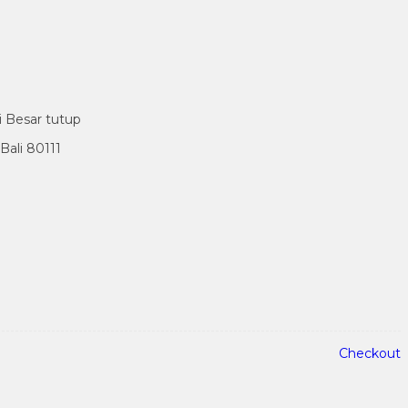
i Besar tutup
ali 80111
Checkout