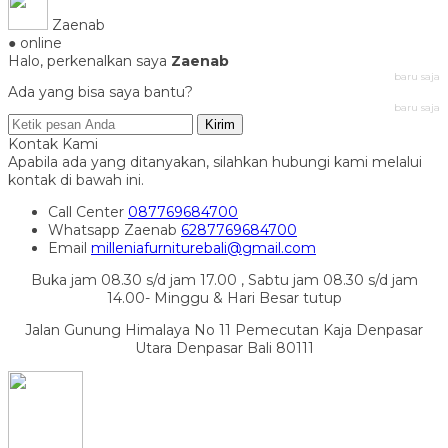
Zaenab
● online
Halo, perkenalkan saya
Zaenab
baru saja
Ada yang bisa saya bantu?
baru saja
Kirim
Kontak Kami
Apabila ada yang ditanyakan, silahkan hubungi kami melalui
kontak di bawah ini.
Call Center
087769684700
Whatsapp
Zaenab
6287769684700
Email
milleniafurniturebali@gmail.com
Buka jam 08.30 s/d jam 17.00 , Sabtu jam 08.30 s/d jam
14.00- Minggu & Hari Besar tutup
Jalan Gunung Himalaya No 11 Pemecutan Kaja Denpasar
Utara Denpasar Bali 80111