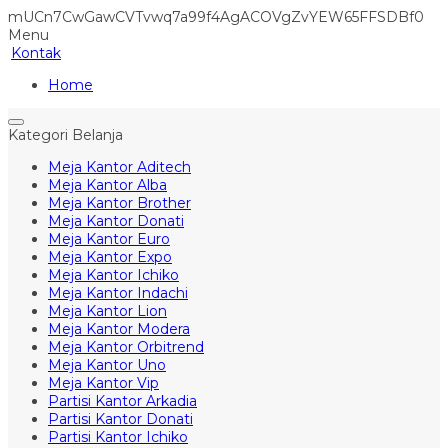
mUCn7CwGawCVTvwq7a99f4AgACOVgZvYEW65FFSDBf0
Menu
Kontak
Home
Kategori Belanja
Meja Kantor Aditech
Meja Kantor Alba
Meja Kantor Brother
Meja Kantor Donati
Meja Kantor Euro
Meja Kantor Expo
Meja Kantor Ichiko
Meja Kantor Indachi
Meja Kantor Lion
Meja Kantor Modera
Meja Kantor Orbitrend
Meja Kantor Uno
Meja Kantor Vip
Partisi Kantor Arkadia
Partisi Kantor Donati
Partisi Kantor Ichiko