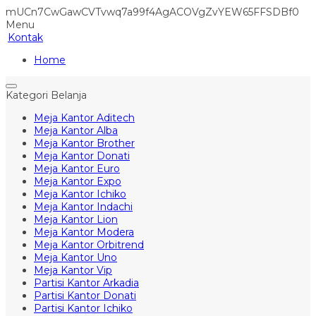
mUCn7CwGawCVTvwq7a99f4AgACOVgZvYEW65FFSDBf0
Menu
Kontak
Home
Kategori Belanja
Meja Kantor Aditech
Meja Kantor Alba
Meja Kantor Brother
Meja Kantor Donati
Meja Kantor Euro
Meja Kantor Expo
Meja Kantor Ichiko
Meja Kantor Indachi
Meja Kantor Lion
Meja Kantor Modera
Meja Kantor Orbitrend
Meja Kantor Uno
Meja Kantor Vip
Partisi Kantor Arkadia
Partisi Kantor Donati
Partisi Kantor Ichiko