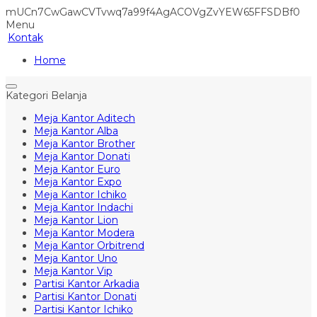
mUCn7CwGawCVTvwq7a99f4AgACOVgZvYEW65FFSDBf0
Menu
Kontak
Home
Kategori Belanja
Meja Kantor Aditech
Meja Kantor Alba
Meja Kantor Brother
Meja Kantor Donati
Meja Kantor Euro
Meja Kantor Expo
Meja Kantor Ichiko
Meja Kantor Indachi
Meja Kantor Lion
Meja Kantor Modera
Meja Kantor Orbitrend
Meja Kantor Uno
Meja Kantor Vip
Partisi Kantor Arkadia
Partisi Kantor Donati
Partisi Kantor Ichiko