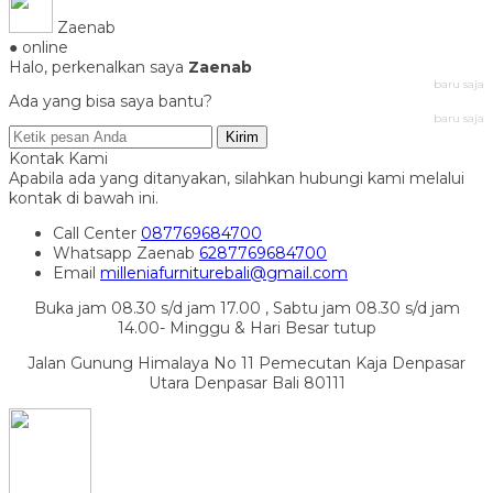
Zaenab
● online
Halo, perkenalkan saya
Zaenab
baru saja
Ada yang bisa saya bantu?
baru saja
Kirim
Kontak Kami
Apabila ada yang ditanyakan, silahkan hubungi kami melalui
kontak di bawah ini.
Call Center
087769684700
Whatsapp
Zaenab
6287769684700
Email
milleniafurniturebali@gmail.com
Buka jam 08.30 s/d jam 17.00 , Sabtu jam 08.30 s/d jam
14.00- Minggu & Hari Besar tutup
Jalan Gunung Himalaya No 11 Pemecutan Kaja Denpasar
Utara Denpasar Bali 80111