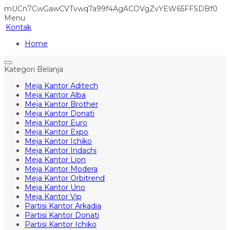
mUCn7CwGawCVTvwq7a99f4AgACOVgZvYEW65FFSDBf0
Menu
Kontak
Home
Kategori Belanja
Meja Kantor Aditech
Meja Kantor Alba
Meja Kantor Brother
Meja Kantor Donati
Meja Kantor Euro
Meja Kantor Expo
Meja Kantor Ichiko
Meja Kantor Indachi
Meja Kantor Lion
Meja Kantor Modera
Meja Kantor Orbitrend
Meja Kantor Uno
Meja Kantor Vip
Partisi Kantor Arkadia
Partisi Kantor Donati
Partisi Kantor Ichiko