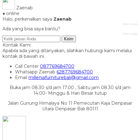
Zaenab
● online
Halo, perkenalkan saya
Zaenab
baru saja
Ada yang bisa saya bantu?
baru saja
Kirim
Kontak Kami
Apabila ada yang ditanyakan, silahkan hubungi kami melalui
kontak di bawah ini.
Call Center
087769684700
Whatsapp
Zaenab
6287769684700
Email
milleniafurniturebali@gmail.com
Buka jam 08.30 s/d jam 17.00 , Sabtu jam 08.30 s/d jam
14.00- Minggu & Hari Besar tutup
Jalan Gunung Himalaya No 11 Pemecutan Kaja Denpasar
Utara Denpasar Bali 80111