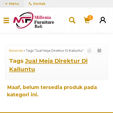
mUCn7CwGawCVTvwq7a99f4AgACOVgZvYEW65FFSDBf0
Menu
Kontak
0
Beranda
»
Tags "Jual Meja Direktur Di Kaliuntu"
Tags
Jual Meja Direktur Di
Kaliuntu
Maaf, belum tersedia produk pada
kategori ini.